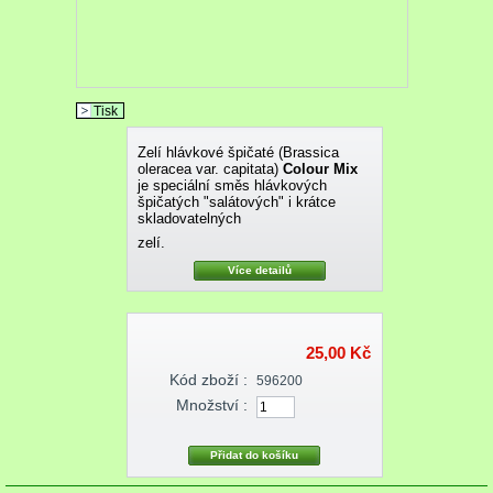
Tisk
Zelí hlávkové špičaté (Brassica
oleracea var. capitata)
Colour Mix
je speciální směs hlávkových
špičatých "salátových" i krátce
skladovatelných
zelí.
Více detailů
25,00 Kč
Kód zboží :
596200
Množství :