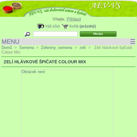
Vítejte,
Přihlásit
Váš účet
Košík
(prázdný)
MENU
☰
Domů
>
Semena
>
Zeleniny, semena
>
zelí
>
Zelí hlávkové špičaté
Colour Mix
ZELÍ HLÁVKOVÉ ŠPIČATÉ COLOUR MIX
Obrázek není