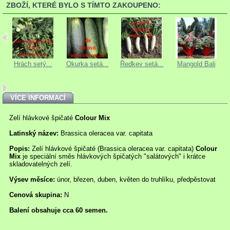
ZBOŽÍ, KTERÉ BYLO S TÍMTO ZAKOUPENO:
Hrách setý...
Okurka setá...
Ředkev setá...
Mangold Bali
VÍCE INFORMACÍ
Zelí hlávkové špičaté
Colour Mix
Latinský název:
Brassica oleracea var. capitata
Popis:
Zelí hlávkové špičaté (Brassica oleracea var. capitata)
Colour
Mix
je speciální směs hlávkových špičatých "salátových" i krátce
skladovatelných zelí.
Výsev měsíce:
únor, březen, duben, květen do truhlíku, předpěstovat
Cenová skupina:
N
Balení obsahuje cca 60 semen.