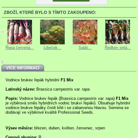
ZBOŽÍ, KTERÉ BYLO S TÍMTO ZAKOUPENO:
.
Řepa červená...
Libeček...
Salát...
Ředkev setá...
VÍCE INFORMACÍ
Vodnice brukev řepák hybridní
F1 Mix
Latinský název:
Brassica campestris var. rapa
Popis:
Vodnice brukev řepák (Brassica campestris var. rapa)
F1 Mix
je výběrová směs hybridních vodnic brukví řepáků. Obsahuje hybridní
vodnice brukve řepáky čistě bílé i se zabarvenou hlavou. Semena se
dodávají ve výběrové kvalitě Professional Seeds.
Výsev měsíce:
březen, duben, květen, červenec, srpen
Cenová skupina:
R