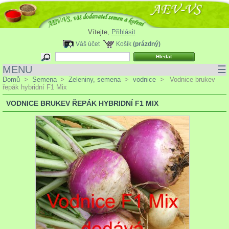
Vítejte,
Přihlásit
Váš účet
Košík
(prázdný)
MENU
☰
Domů
>
Semena
>
Zeleniny, semena
>
vodnice
>
Vodnice brukev
řepák hybridní F1 Mix
VODNICE BRUKEV ŘEPÁK HYBRIDNÍ F1 MIX