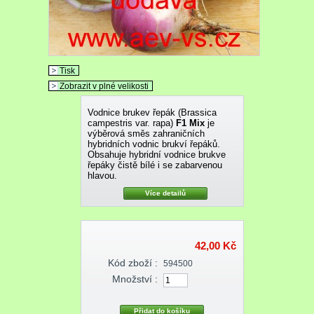
Tisk
Zobrazit v plné velikosti
Vodnice brukev řepák (Brassica
campestris var. rapa)
F1 Mix
je
výběrová směs zahraničních
hybridních vodnic brukví řepáků.
Obsahuje hybridní vodnice brukve
řepáky čistě bílé i se zabarvenou
hlavou.
Více detailů
42,00 Kč
Kód zboží :
594500
Množství :