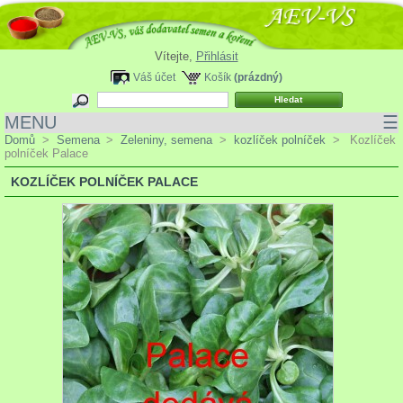
Vítejte,
Přihlásit
Váš účet
Košík
(prázdný)
MENU
☰
Domů
>
Semena
>
Zeleniny, semena
>
kozlíček polníček
>
Kozlíček
polníček Palace
KOZLÍČEK POLNÍČEK PALACE