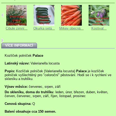
Cibule zimní...
Okurka setá...
Mrkev obecná...
Kostival...
VÍCE INFORMACÍ
Kozlíček polníček
Palace
Latinský název:
Valerianella locusta
Popis:
Kozlíček polníček (Valerianella locusta)
Palace
je kozlíček
polníček vyšlechtěný pro "celoroční" pěstování. Hodí se i k rychlení ve
skleníku a truhlíku.
Výsev měsíce:
červenec, srpen, září
Do skleníku, doma do truhlíku
: leden, únor, březen, duben, květen,
červen, červenec, srpen, září, říjen, listopad, prosinec
Cenová skupina:
Q
Balení obsahuje cca 150 semen.