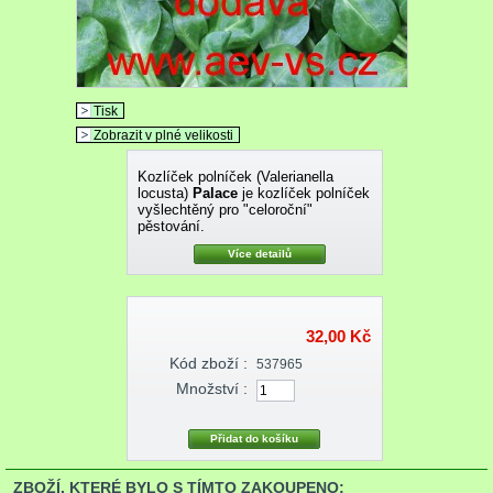
Tisk
Zobrazit v plné velikosti
Kozlíček polníček (Valerianella
locusta)
Palace
je kozlíček polníček
vyšlechtěný pro "celoroční"
pěstování.
Více detailů
32,00 Kč
Kód zboží :
537965
Množství :
ZBOŽÍ, KTERÉ BYLO S TÍMTO ZAKOUPENO: