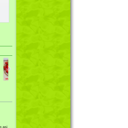
Rajče...
Hledík větší...
Nevadlec...
je asi