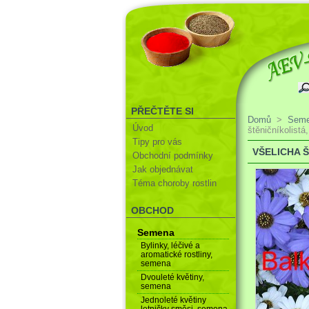
PŘEČTĚTE SI
Domů
>
Sem
Úvod
štěničníkolistá
Tipy pro vás
VŠELICHA 
Obchodní podmínky
Jak objednávat
Téma choroby rostlin
OBCHOD
Semena
Bylinky, léčivé a
aromatické rostliny,
semena
Dvouleté květiny,
semena
Jednoleté květiny
letničky směsi, semena