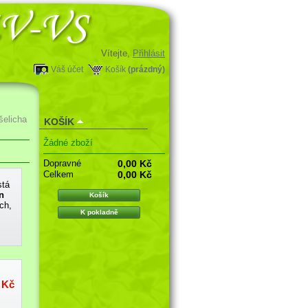
Vítejte,
Přihlásit
Váš účet
Košík
(prázdný)
šelicha
KOŠÍK
Žádné zboží
Dopravné
0,00 Kč
Celkem
0,00 Kč
stá
n
Košík
ch,
K pokladně
 Kč