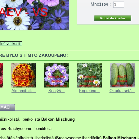
Množství :
lné velikosti
ERÉ BYLO S TÍMTO ZAKOUPENO:
Aksamitník...
Sporýš...
Kopretina...
Okurka setá...
RMACÍ
ičníkolistá, iberkolistá
Balkon Mischung
zev:
Brachyscome iberidifolia
cha štěničníkolistá, iberkolistá (Brachyscome iberidifolia)
Balkon Mischung