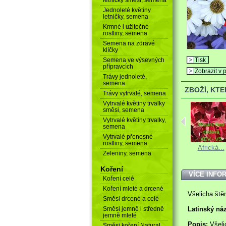
Jednoleté květiny
letničky, semena
Krmné i užitečné
rostliny, semena
Semena na zdravé
klíčky
Semena ve výsevných
Tisk
přípravcích
Zobrazit v p
Trávy jednoleté,
semena
ZBOŽÍ, KT
Trávy vytrvalé, semena
Vytrvalé květiny trvalky
směsi, semena
Vytrvalé květiny trvalky,
semena
Vytrvalé přenosné
rostliny, semena
Brambořík...
Meloun vodní...
Africká...
Zeleniny, semena
Koření
VÍCE INFO
Koření celé
Koření mleté a drcené
Všelicha štěn
Směsi drcené a celé
Směsi jemně i středně
Latinský ná
jemně mleté
Popis:
Všeli
Směsi koření Natural