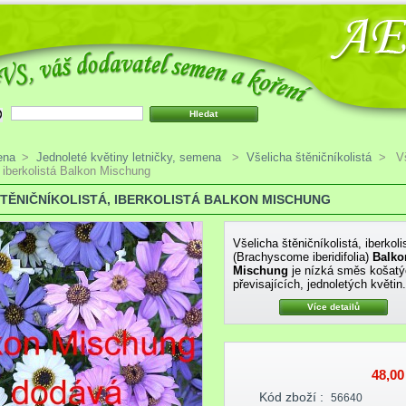
ena
>
Jednoleté květiny letničky, semena
>
Všelicha štěničníkolistá
>
V
, iberkolistá Balkon Mischung
ŠTĚNIČNÍKOLISTÁ, IBERKOLISTÁ BALKON MISCHUNG
Všelicha štěničníkolistá, iberkoli
(Brachyscome iberidifolia)
Balko
Mischung
je nízká směs košatý
převisajících, jednoletých květin.
Více detailů
48,00
Kód zboží :
56640