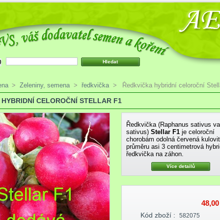
ena
>
Zeleniny, semena
>
ředkvička
>
Ředkvička hybridní celoroční Stel
 HYBRIDNÍ CELOROČNÍ STELLAR F1
Ředkvička (Raphanus sativus va
sativus)
Stellar
F1
je celoroční
chorobám odolná červená kulovit
průměru asi 3 centimetrová hybri
ředkvička na záhon.
Více detailů
48,00
Kód zboží :
582075