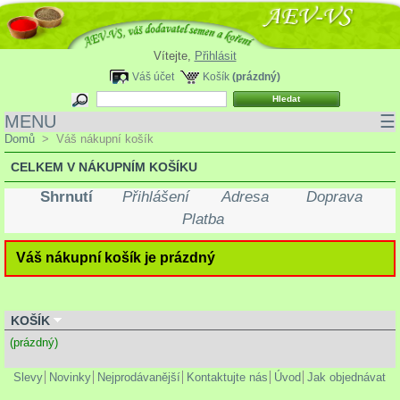
Vítejte,
Přihlásit
Váš účet
Košík
(prázdný)
MENU
☰
Domů
>
Váš nákupní košík
CELKEM V NÁKUPNÍM KOŠÍKU
Shrnutí
Přihlášení
Adresa
Doprava
Platba
Váš nákupní košík je prázdný
KOŠÍK
(prázdný)
Slevy
Novinky
Nejprodávanější
Kontaktujte nás
Úvod
Jak objednávat