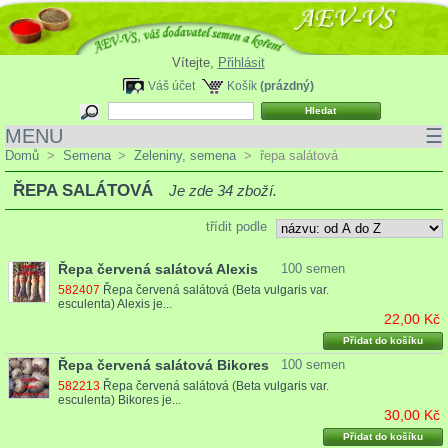
Vítejte,
Přihlásit
Váš účet
Košík
(prázdný)
MENU
☰
Domů
>
Semena
>
Zeleniny, semena
>
řepa salátová
ŘEPA SALÁTOVÁ
Je zde 34 zboží.
třídit podle
Řepa červená salátová Alexis
100 semen
582407
Řepa červená salátová (Beta vulgaris var.
esculenta) Alexis je...
22,00 Kč
Přidat do košíku
Řepa červená salátová Bikores
100 semen
582213
Řepa červená salátová (Beta vulgaris var.
esculenta) Bikores je...
30,00 Kč
Přidat do košíku