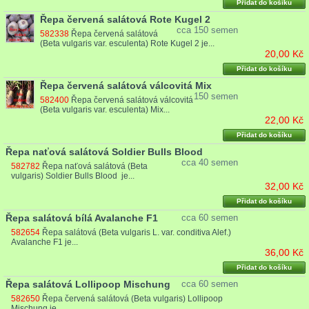
Přidat do košíku
Řepa červená salátová Rote Kugel 2
cca 150 semen
582338
Řepa červená salátová
(Beta vulgaris var. esculenta) Rote Kugel 2 je...
20,00 Kč
Přidat do košíku
Řepa červená salátová válcovitá Mix
150 semen
582400
Řepa červená salátová válcovitá
(Beta vulgaris var. esculenta) Mix...
22,00 Kč
Přidat do košíku
Řepa naťová salátová Soldier Bulls Blood
cca 40 semen
582782
Řepa naťová salátová (Beta
vulgaris) Soldier Bulls Blood je...
32,00 Kč
Přidat do košíku
Řepa salátová bílá Avalanche F1
cca 60 semen
582654
Řepa salátová (Beta vulgaris L. var. conditiva Alef.)
Avalanche F1 je...
36,00 Kč
Přidat do košíku
Řepa salátová Lollipoop Mischung
cca 60 semen
582650
Řepa červená salátová (Beta vulgaris) Lollipoop
Mischung je...