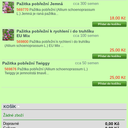
Pažitka pobřežní Jemná
cca 300 semen
569770
Pažitka pobřežní (Allium schoenoprassum
L.) Jemná je raná pažitka...
18,00 Kč
Přidat do košíku
Pažitka pobřežní k rychlení i do truhlíku
EU Mix
cca 100 semen
569800
Pažitka pobřežní k rychlení i do truhlíku
(Allium schoenoprassum L.) EU Mix ...
25,00 Kč
Přidat do košíku
Pažitka pobřežní Twiggy
cca 50 semen
569876
Pažitka pobřežní (Allium schoenoprassum L.)
Twiggy je jemnolistá tmavě...
25,00 Kč
Přidat do košíku
KOŠÍK
Žádné zboží
Dopravné
0,00 Kč