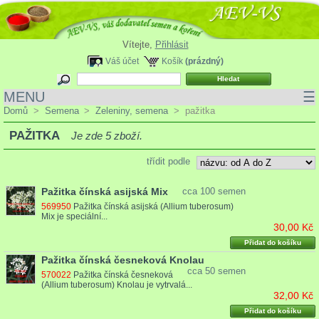
Vítejte,
Přihlásit
Váš účet
Košík
(prázdný)
MENU
☰
Domů
>
Semena
>
Zeleniny, semena
>
pažitka
PAŽITKA
Je zde 5 zboží.
třídit podle
Pažitka čínská asijská Mix
cca 100 semen
569950
Pažitka čínská asijská (Allium tuberosum)
Mix je speciální...
30,00 Kč
Přidat do košíku
Pažitka čínská česneková Knolau
cca 50 semen
570022
Pažitka čínská česneková
(Allium tuberosum) Knolau je vytrvalá...
32,00 Kč
Přidat do košíku